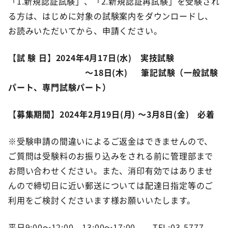
「1.新規認証試験」、「2.新規認証再試験」を受験され
る方は、はじめに対象の試験案内をダウンロードし、
お読みいただいてから、申請ください。
【
試 験 日
】
2024年4月17日(水) 実技試験
～18日(木) 筆記試験（一般試験
パート、専門試験パート）
【
募集期間
】
2024年2月19日(月) ～3月8日(金) 必着
※受験申請の間違いによるご返金はできませんので、
ご質問は受験料のお振り込みをされる前に管理部まで
お問い合わせください。また、消印有効ではありませ
んので締切日に近い郵送については配達日指定等のご
利用をご検討くださいます様お願いいたします。
平日9:00～12:00、13:00～17:00 TEL:03-5777-