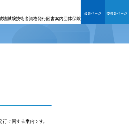
会員ページ
委員会ページ
破壊試験技術者資格
発行図書案内
団体保険
」発行に関する案内です。