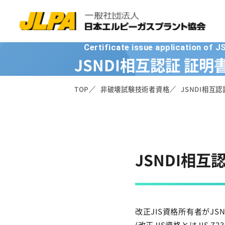
Certificate issue application of J
JSNDI相互認証 証
TOP
非破壊試験技術者資格
JSNDI相互
JSNDI相互
改正JIS資格所有者がJ
(改正JIS資格とはJIS Z2