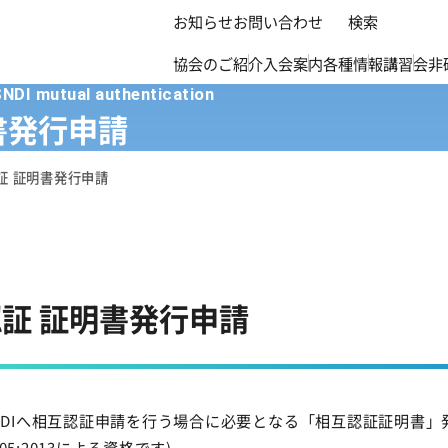
お知らせ
お問い合わせ
検索
協会のご紹介
入会案内
各種情報
講習会
非
SNDI mutual authentication
明書発行申請
認証 証明書発行申請
認証 証明書発行申請
SNDIへ相互認証申請を行う場合に必要となる「相互認証証明書
305:2013による資格です)