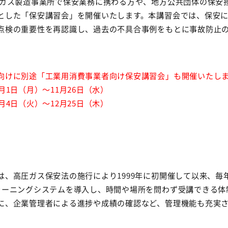
ガス製造事業所で保安業務に携わる方や、地方公共団体の保安
とした「保安講習会」を開催いたします。本講習会では、保安
点検の重要性を再認識し、過去の不具合事例をもとに事故防止
向けに別途「工業用消費事業者向け保安講習会」も開催いたし
1日（月）～11月26日（水）
4日（火）～12月25日（木）
は、高圧ガス保安法の施行により1999年に初開催して以来、毎
ラーニングシステムを導入し、時間や場所を問わず受講できる体
に、企業管理者による進捗や成績の確認など、管理機能も充実