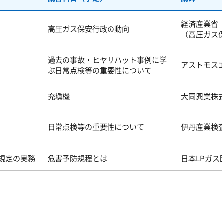
経済産業省
高圧ガス保安行政の動向
（高圧ガス
過去の事故・ヒヤリハット事例に学
アストモス
ぶ日常点検等の重要性について
充塡機
大同興業株
日常点検等の重要性について
伊丹産業検
規定の実務
危害予防規程とは
日本LPガ