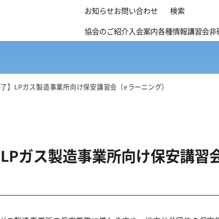
お知らせ
お問い合わせ
検索
協会のご紹介
入会案内
各種情報
講習会
非
了】LPガス製造事業所向け保安講習会（eラーニング）
LPガス製造事業所向け保安講習