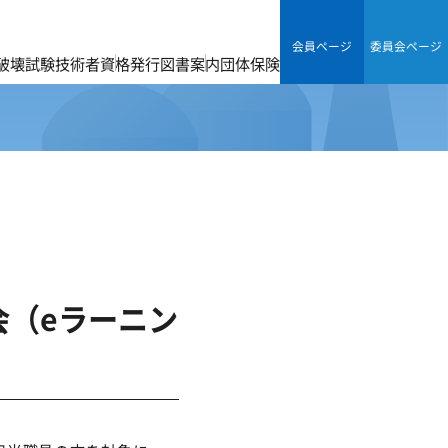
会員ページ
委員会ページ
破壊試験技術者資格
発行図書案内
団体保険
会（eラーニン